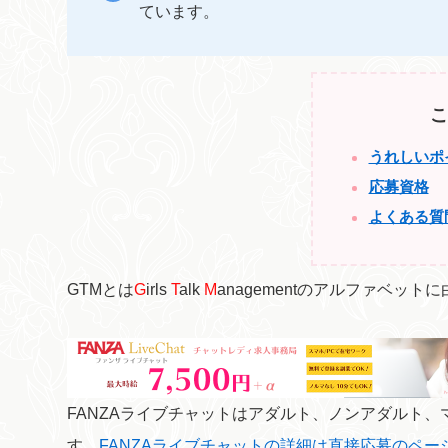
ています。
こ
うれしいポ
応募資格
よくある質
GTMとは
G
irls
T
alk
M
anagementのアルファベット
FANZAライブチャットはアダルト、ノンアダルト
す。
FANZAライブチャットの詳細は直接応募のペ