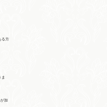
ある方
きま
トが加