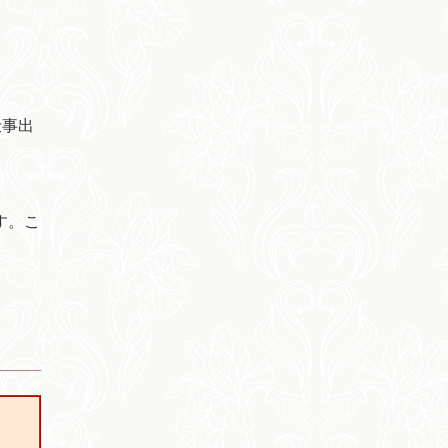
仕事出
す。こ