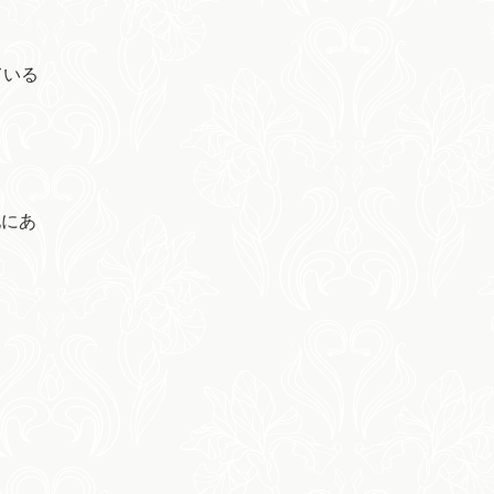
ている
地にあ