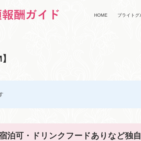
HOME
ブライトグ
M】
す
と宿泊可・ドリンクフードありなど独