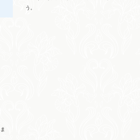
う。
れま